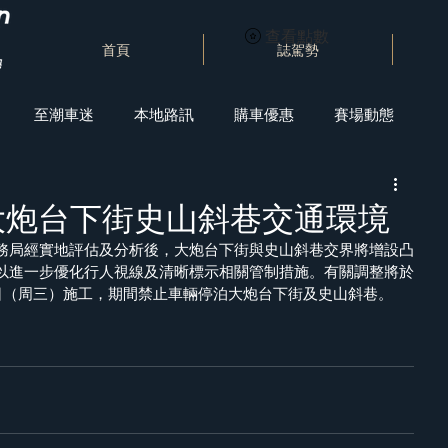
查看點數
首頁
誌駕勢
至潮車迷
本地路訊
購車優惠
賽場動態
大炮台下街史山斜巷交通環境
務局經實地評估及分析後，大炮台下街與史山斜巷交界將增設凸
以進一步優化行人視線及清晰標示相關管制措施。有關調整將於
3日（周三）施工，期間禁止車輛停泊大炮台下街及史山斜巷。