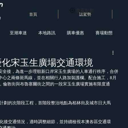
查看點數
首頁
誌駕勢
至潮車迷
本地路訊
購車優惠
賽場動態
優化宋玉生廣場交通環境
安全後，為進一步理順新口岸宋玉生廣場的人車通行秩序，合併
中心之兩條斑馬線，並在相關行人路加裝護欄。配合施工，8月
周二)，倫敦街與布魯塞爾街之間的一段宋玉生廣場實施有限度通
交通整治。