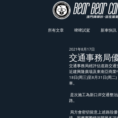
所有文章
啤啤試駕
新車快訊
2021年8月17日
車展焦點
交通事務局
交通事務局經評估道路交通
近建興隆廣場及東南亞商業
18日(周三)至8月31日(
車。
 是次施工為新口岸交通整治計劃的次階段工程，首階段整治地點為栢林街及城市日大馬
路。
 局方會密切留意上述路段優化後交通情況，適時調整細節，並持續檢視本澳各區交通環
境，因應實際情況開展各項