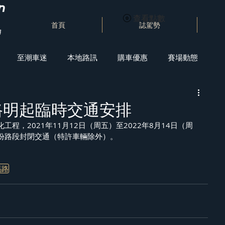
查看點數
首頁
誌駕勢
至潮車迷
本地路訊
購車優惠
賽場動態
路明起臨時交通安排
程，2021年11月12日（周五）至2022年8月14日（周
份路段封閉交通（特許車輛除外）。
馬路