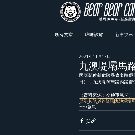
所有文章
啤啤試駕
新車快訊
2021年11月12日
車展焦點
九澳堤壩馬
因應鄰近新危險品倉道路優化工
日），九澳堤壩馬路內路部
（資料來源：交通事務局）
駕勢
其他
道路資訊
九澳堤壩
本地路訊