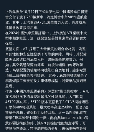
上汽集團於10月12日正式向第七屆中國國際進口博覽
會交付了旗下750輛新車，為進博會中外VIP作護航座
駕。其中，上汽奧迪A7L以豪華實力入選，再度成為
進博會政要接待用車。
在2024中國汽車質量評選中，上汽奧迪A7L榮獲中大
型車類別桂冠，這一殊榮無疑是對其豪華品質的實力
保證。
底盤方面，A7L採用了大量優質的鋁合金材質，為整
車的性能和安全性提供了可靠的保障。同時，其配備
歐洲原裝進口的底盤元件，盡顯豪華硬核實力。例
如，其空氣懸架源自德國，前後防傾桿由匈牙利製
造，高級配置的後輪轉向機則出自奧地利，諸多歐洲
頂級工藝的融合共同鑄造。 此外，底盤鋼材還融合了
精密焊接工藝技術及力學傳導模型，將豪華品質細緻
呈現。
作為《中國汽車風雲盛典》評選的“最佳操控車”， A7L
在各種路況下均展現出超凡的性能風範。入門即是
45TFSI高功率，55TFSI版本更搭載了3.0T V6渦輪增壓
引擎與48V輕混系統，最大功率高達250kW，配合7速
雙離合波箱，確保動力及時回應。這一高性能配置在
豪華C級車陣營中獨樹一幟，配合奧迪quattro ultra智
慧四驅技術的加持，讓A7L的操控性能如虎添翼，可
智慧預判路況，精準調控動力分配，確保車輛在各種