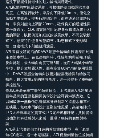
路況下都能保持最佳的動力輸出與穩定性。
A7L配備的空氣懸架系統，可根據路況自動調節車身
高度。在高速行駛時，車身向下降低10mm，優化空
氣動力學效果，提升行駛穩定性；而在通過顛簸路段
時，車身則能向上調節20mm，確保良好的通過性與
乘坐舒適度。CDC減震器的阻尼也會根據路況進行相
應的調節，以提供更加細膩的減震效果。不同駕駛模
式下，懸架特性也會智慧調整，動態模式下更顯韌
性，舒適模式下則能絲滑濾震。
A7L還首次將前沿的DAWS動態全輪轉向技術應用於國
產奧迪車型上。在低速轉向時，後輪能夠與前輪形成
反向轉動，最大轉向角度可達5度，從而大幅減小轉彎
半徑，提升駕駛靈活性。而在高於60km/h的使用場景
中，DAWS動態全輪轉向技術則能讓後輪與前輪協同
轉向，最大實現2度的轉向角度，進一步提升了車輛的
操控性能。
作為C級豪華車市場的顏值頂流，上汽奧迪A7L將奧迪
百年品牌的運動基因與美學設計詮釋得淋漓盡致。它
以同級唯一無框低趴寬體車身與創新的造型水箱罩相
互映襯，無框車門的設計更顯個性風采，高清矩陣式
LED大燈與車尾的貫穿式LED尾燈遙相呼應，共同營造
出強烈的科技感與未來感，展現了獨特的個性與格
調。
A7L是上汽奧迪傾力打造的首款旗艦車型，在「豪華
無框C級車」這一市場區隔， A7L穩坐銷量首位並持續