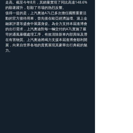
走高。截至今年8月，其銷量實現了同比高達148.6%
的顯著躍升，彰顯了市場的熱烈反響。
值得一提的是，上汽奧迪A7L已多次擔任國際重要活
動的官方接待用車，曾先後在歐亞經濟論壇、滬上金
融家評選等盛會中展露身姿。為全力支持本屆進博會
的出行需求，上汽奧迪對每一輛交付的A7L實施了嚴
苛的通風暴曬處理工序，有效清除新車內部異味及潛
在有害物質。上汽奧迪將竭力支援本屆進博會順利開
展，向來自世界各地的貴賓展現其豪華出行典範的魅
力。