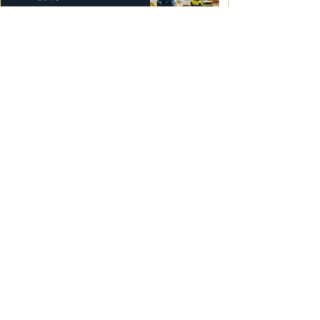
2025年2月25日
勞斯萊斯純電BLACK BADGE
SPECTRE
2025年2月24日
Bentley Mulliner 中國專屬訂製
系列
2025年2月23日
BMW Vision「Heart of Joy」耐
力測試
2025年2月23日
Ludvig Åberg 擔任Mercedes-