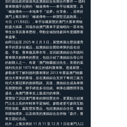
別行政區政府旅遊局及澳娛綜合長期合作夥伴 — 德利
賽車隊攜手合辦的「極速傳奇——車手珍藏展覽」及
「極速傳奇——本地車手『追夢』分享會」，並將於
澳門上葡京舉行「極速傳奇——林寶堅尼超跑展」。
今日（11月6日），車手珍藏展覽於澳門大賽車博物
館盛大揭幕，同場亦由澳門賽車手梁瀚昭向一眾本地
學生分享其賽車歷程，帶動全城熱情參與年度國際賽
車盛事。
由即日起至 2025 年 2 月 3 日，展覽將展出歷屆優秀
車手的眾多珍藏品，如澳娛綜合贊助車隊的簽名頭
盔、手套、賽車服及隊衣等，並回顧澳娛綜合和德利
賽車隊共創傳奇的歷史，包括介紹了澳娛綜合母公司
的創辦人之一、有著「澳門格蘭披治先生」美譽的葉
德利先生於 1973 年創立的德利賽車隊。透過展覽，
參觀者可了解到德利賽車隊於 2013 年重返澳門格蘭
披治大賽車的賽場，並在澳娛綜合支持下奪得三級方
程式大賽冠軍的彪炳戰跡。其後，澳娛綜合成為車隊
長期贊助商，聯手締造多項佳績。車隊在國際間享負
盛名，為澳門賽車史上最成功的車隊。
展覽除了訴說澳門賽車的輝煌歷史外，更重點介紹澳
門土生土長的年輕車手梁瀚昭。參觀者更可參與互動
問答遊戲，贏取豐富獎品，包括澳娛綜合住宿、餐飲
和購物禮券，以及精美的澳娛綜合吉祥物「森仔」賽
車主題紀念品。
此外，上葡京將於 11 月 11 至 12 月 1 日在東門入口