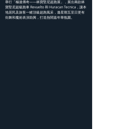
舉行「極速傳奇——林寶堅尼超跑展」，展出兩款林
寶堅尼超級跑車 Revuelto 和 Huracan Tecnica，讓本
地居民及旅客一睹頂級超跑風采，逢星期五至日更有
街舞和魔術表演助興，打造熱鬧嘉年華氛圍。